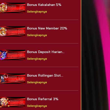
Bonus Kekalahan 5%
Selengkapnya
Bonus New Member 20%
Selengkapnya
Bonus Deposit Harian...
Selengkapnya
Bonus Rollingan Slot...
Selengkapnya
Bonus Referral 3%
Selengkapnya