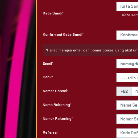
Kata Sandi*
Kata san
Konfirmasi Kata Sandi*
*Harap mengisi email dan nomor ponsel yang aktif 
Email*
Bank*
Nomor Ponsel*
+62
Nama Rekening*
Nomor Rekening*
Referral