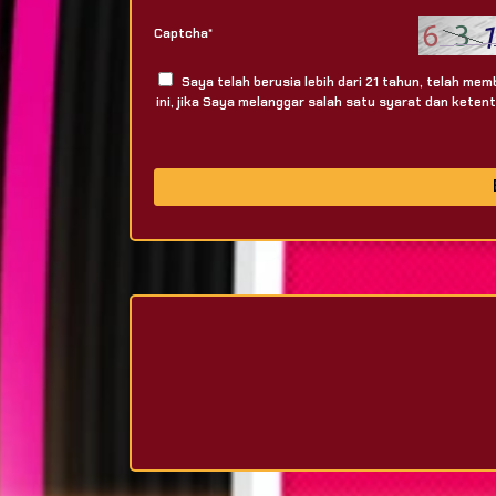
Captcha*
Saya telah berusia lebih dari 21 tahun, telah m
ini, jika Saya melanggar salah satu syarat dan ket